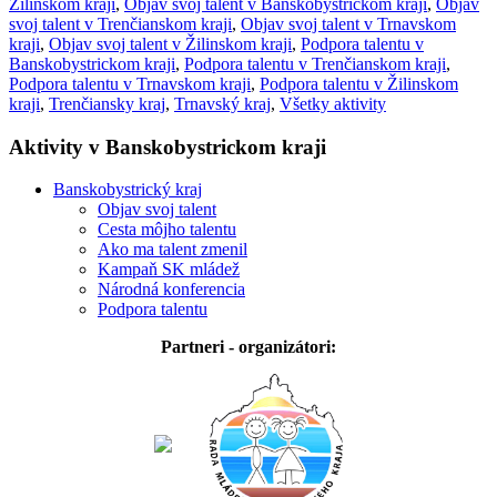
Žilinskom kraji
,
Objav svoj talent v Banskobystrickom kraji
,
Objav
svoj talent v Trenčianskom kraji
,
Objav svoj talent v Trnavskom
kraji
,
Objav svoj talent v Žilinskom kraji
,
Podpora talentu v
Banskobystrickom kraji
,
Podpora talentu v Trenčianskom kraji
,
Podpora talentu v Trnavskom kraji
,
Podpora talentu v Žilinskom
kraji
,
Trenčiansky kraj
,
Trnavský kraj
,
Všetky aktivity
Aktivity v Banskobystrickom kraji
Banskobystrický kraj
Objav svoj talent
Cesta môjho talentu
Ako ma talent zmenil
Kampaň SK mládež
Národná konferencia
Podpora talentu
Partneri - organizátori: