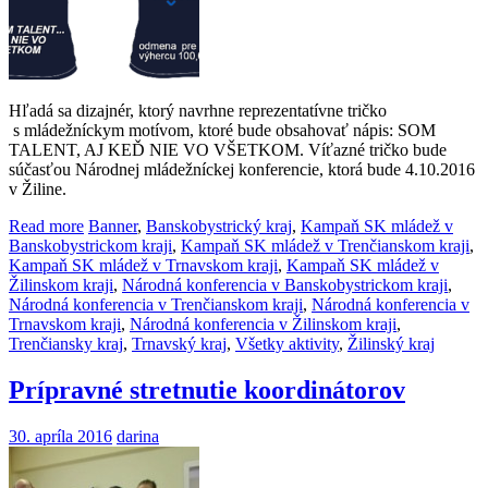
Hľadá sa dizajnér, ktorý navrhne reprezentatívne tričko
s mládežníckym motívom, ktoré bude obsahovať nápis: SOM
TALENT, AJ KEĎ NIE VO VŠETKOM. Víťazné tričko bude
súčasťou Národnej mládežníckej konferencie, ktorá bude 4.10.2016
v Žiline.
Read more
Banner
,
Banskobystrický kraj
,
Kampaň SK mládež v
Banskobystrickom kraji
,
Kampaň SK mládež v Trenčianskom kraji
,
Kampaň SK mládež v Trnavskom kraji
,
Kampaň SK mládež v
Žilinskom kraji
,
Národná konferencia v Banskobystrickom kraji
,
Národná konferencia v Trenčianskom kraji
,
Národná konferencia v
Trnavskom kraji
,
Národná konferencia v Žilinskom kraji
,
Trenčiansky kraj
,
Trnavský kraj
,
Všetky aktivity
,
Žilinský kraj
Prípravné stretnutie koordinátorov
30. apríla 2016
darina