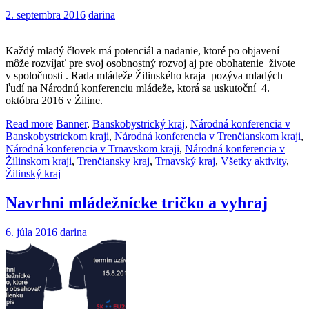
2. septembra 2016
darina
Každý mladý človek má potenciál a nadanie, ktoré po objavení
môže rozvíjať pre svoj osobnostný rozvoj aj pre obohatenie živote
v spoločnosti . Rada mládeže Žilinského kraja pozýva mladých
ľudí na Národnú konferenciu mládeže, ktorá sa uskutoční 4.
októbra 2016 v Žiline.
Read more
Banner
,
Banskobystrický kraj
,
Národná konferencia v
Banskobystrickom kraji
,
Národná konferencia v Trenčianskom kraji
,
Národná konferencia v Trnavskom kraji
,
Národná konferencia v
Žilinskom kraji
,
Trenčiansky kraj
,
Trnavský kraj
,
Všetky aktivity
,
Žilinský kraj
Navrhni mládežnícke tričko a vyhraj
6. júla 2016
darina