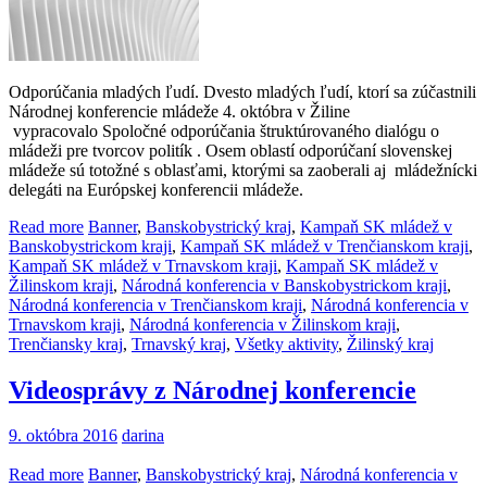
Odporúčania mladých ľudí. Dvesto mladých ľudí, ktorí sa zúčastnili
Národnej konferencie mládeže 4. októbra v Žiline
vypracovalo Spoločné odporúčania štruktúrovaného dialógu o
mládeži pre tvorcov politík . Osem oblastí odporúčaní slovenskej
mládeže sú totožné s oblasťami, ktorými sa zaoberali aj mládežnícki
delegáti na Európskej konferencii mládeže.
Read more
Banner
,
Banskobystrický kraj
,
Kampaň SK mládež v
Banskobystrickom kraji
,
Kampaň SK mládež v Trenčianskom kraji
,
Kampaň SK mládež v Trnavskom kraji
,
Kampaň SK mládež v
Žilinskom kraji
,
Národná konferencia v Banskobystrickom kraji
,
Národná konferencia v Trenčianskom kraji
,
Národná konferencia v
Trnavskom kraji
,
Národná konferencia v Žilinskom kraji
,
Trenčiansky kraj
,
Trnavský kraj
,
Všetky aktivity
,
Žilinský kraj
Videosprávy z Národnej konferencie
9. októbra 2016
darina
Read more
Banner
,
Banskobystrický kraj
,
Národná konferencia v