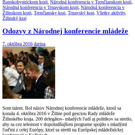
Banskobystrickom kraji
,
Národná konferencia v Trenčianskom kraji
,
Národná konferencia v Trnavskom kraji
,
Národná konferencia v
Žilinskom kraji
,
Trenčiansky kraj
,
Trnavský kraj
,
Všetky aktivity
,
Žilinský kraj
Odozvy z Národnej konferencie mládeže
7. októbra 2016
darina
Som talent. Bol názov Národnej konferencie mládeže, ktorá sa
konala 4. októbra 2016 v Žiline pod gesciou Rady mládeže
Žilinského kraja. 200 delegátov- mladých ľudí aj politikov sa stretlo,
aby sa cez telemost v dopoludňajšom programe spojilo s mladými
ľuďmi z celej Európy, ktorí sa stretli na Európskej mládežníckej