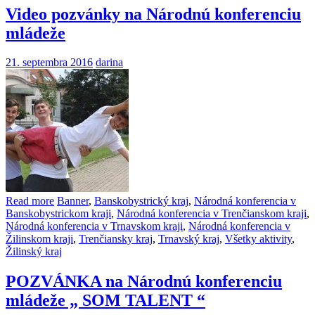
Video pozvánky na Národnú konferenciu
mládeže
21. septembra 2016
darina
Read more
Banner
,
Banskobystrický kraj
,
Národná konferencia v
Banskobystrickom kraji
,
Národná konferencia v Trenčianskom kraji
,
Národná konferencia v Trnavskom kraji
,
Národná konferencia v
Žilinskom kraji
,
Trenčiansky kraj
,
Trnavský kraj
,
Všetky aktivity
,
Žilinský kraj
POZVÁNKA na Národnú konferenciu
mládeže „ SOM TALENT “