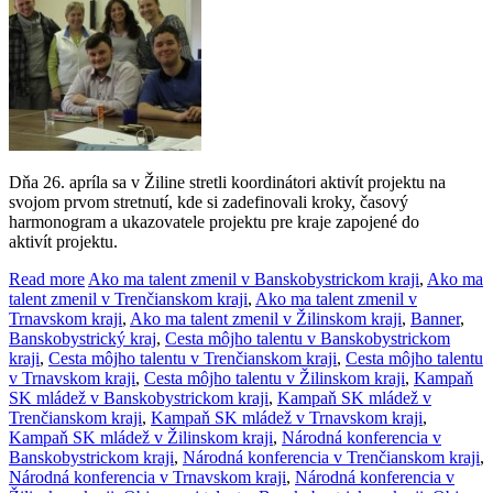
Dňa 26. apríla sa v Žiline stretli koordinátori aktivít projektu na
svojom prvom stretnutí, kde si zadefinovali kroky, časový
harmonogram a ukazovatele projektu pre kraje zapojené do
aktivít projektu.
Read more
Ako ma talent zmenil v Banskobystrickom kraji
,
Ako ma
talent zmenil v Trenčianskom kraji
,
Ako ma talent zmenil v
Trnavskom kraji
,
Ako ma talent zmenil v Žilinskom kraji
,
Banner
,
Banskobystrický kraj
,
Cesta môjho talentu v Banskobystrickom
kraji
,
Cesta môjho talentu v Trenčianskom kraji
,
Cesta môjho talentu
v Trnavskom kraji
,
Cesta môjho talentu v Žilinskom kraji
,
Kampaň
SK mládež v Banskobystrickom kraji
,
Kampaň SK mládež v
Trenčianskom kraji
,
Kampaň SK mládež v Trnavskom kraji
,
Kampaň SK mládež v Žilinskom kraji
,
Národná konferencia v
Banskobystrickom kraji
,
Národná konferencia v Trenčianskom kraji
,
Národná konferencia v Trnavskom kraji
,
Národná konferencia v