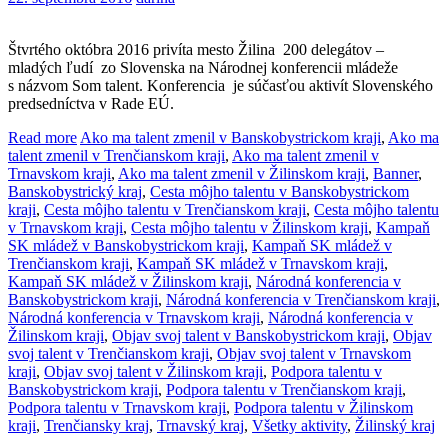
Štvrtého októbra 2016 privíta mesto Žilina 200 delegátov –
mladých ľudí zo Slovenska na Národnej konferencii mládeže
s názvom Som talent. Konferencia je súčasťou aktivít Slovenského
predsedníctva v Rade EÚ.
Read more
Ako ma talent zmenil v Banskobystrickom kraji
,
Ako ma
talent zmenil v Trenčianskom kraji
,
Ako ma talent zmenil v
Trnavskom kraji
,
Ako ma talent zmenil v Žilinskom kraji
,
Banner
,
Banskobystrický kraj
,
Cesta môjho talentu v Banskobystrickom
kraji
,
Cesta môjho talentu v Trenčianskom kraji
,
Cesta môjho talentu
v Trnavskom kraji
,
Cesta môjho talentu v Žilinskom kraji
,
Kampaň
SK mládež v Banskobystrickom kraji
,
Kampaň SK mládež v
Trenčianskom kraji
,
Kampaň SK mládež v Trnavskom kraji
,
Kampaň SK mládež v Žilinskom kraji
,
Národná konferencia v
Banskobystrickom kraji
,
Národná konferencia v Trenčianskom kraji
,
Národná konferencia v Trnavskom kraji
,
Národná konferencia v
Žilinskom kraji
,
Objav svoj talent v Banskobystrickom kraji
,
Objav
svoj talent v Trenčianskom kraji
,
Objav svoj talent v Trnavskom
kraji
,
Objav svoj talent v Žilinskom kraji
,
Podpora talentu v
Banskobystrickom kraji
,
Podpora talentu v Trenčianskom kraji
,
Podpora talentu v Trnavskom kraji
,
Podpora talentu v Žilinskom
kraji
,
Trenčiansky kraj
,
Trnavský kraj
,
Všetky aktivity
,
Žilinský kraj