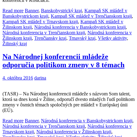
konferencii v Košiciach.
Read more
Banner
,
Banskobystrický kraj
,
Kampaň SK mládež v
Banskobystrickom kraji
,
Kampaň SK mládež v Trenčianskom kraji
,
Kampaň SK mládež v Trnavskom kraji
,
Kampaň SK mládež v
Žilinskom kraji
,
Národná konferencia v Banskobystrickom kraji
,
Národná konferencia v Trenčianskom kraji
,
Národná konferencia v
Žilinskom kraji
,
Trenčiansky kraj
,
Trnavský kraj
,
Všetky aktivity
,
Žilinský kraj
Na Národnej konferencii mládeže
odporučia politikom zmeny v 8 témach
4. októbra 2016
darina
(TASR) – Na Národnej konferencii mládeže s názvom Som talent,
ktorá sa dnes koná v Žiline, odporučí dvesto mladých ľudí politikom
zmeny v ôsmich témach spoločných pre mládež v Európskej únii
(EÚ).
Read more
Banner
,
Národná konferencia v Banskobystrickom kraji
,
Národná konferencia v Trenčianskom kraji
,
Národná konferencia v
Trnavskom kraji
,
Národná konferencia v Žilinskom kraji
,