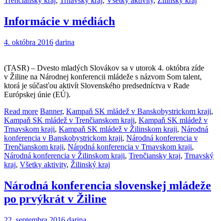
Trenčiansky kraj
,
Trnavský kraj
,
Všetky aktivity
,
Žilinský kraj
Informácie v médiách
4. októbra 2016
darina
(TASR) – Dvesto mladých Slovákov sa v utorok 4. októbra zíde
v Žiline na Národnej konferencii mládeže s názvom Som talent,
ktorá je súčasťou aktivít Slovenského predsedníctva v Rade
Európskej únie (EÚ).
Read more
Banner
,
Kampaň SK mládež v Banskobystrickom kraji
,
Kampaň SK mládež v Trenčianskom kraji
,
Kampaň SK mládež v
Trnavskom kraji
,
Kampaň SK mládež v Žilinskom kraji
,
Národná
konferencia v Banskobystrickom kraji
,
Národná konferencia v
Trenčianskom kraji
,
Národná konferencia v Trnavskom kraji
,
Národná konferencia v Žilinskom kraji
,
Trenčiansky kraj
,
Trnavský
kraj
,
Všetky aktivity
,
Žilinský kraj
Národná konferencia slovenskej mládeže
po prvýkrát v Žiline
22. septembra 2016
darina