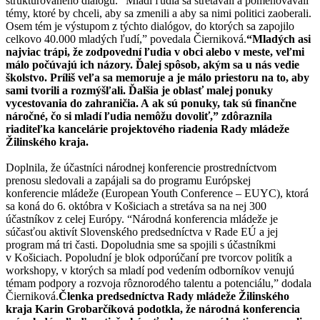
štruktúrovaného dialógu. “Mladí ľudia sa stretávali a pomenovávali
témy, ktoré by chceli, aby sa zmenili a aby sa nimi politici zaoberali.
Osem tém je výstupom z týchto dialógov, do ktorých sa zapojilo
celkovo 40.000 mladých ľudí,” povedala Čierniková.
“Mladých asi
najviac trápi, že zodpovední ľudia v obci alebo v meste, veľmi
málo počúvajú ich názory. Ďalej spôsob, akým sa u nás vedie
školstvo. Príliš veľa sa memoruje a je málo priestoru na to, aby
sami tvorili a rozmýšľali. Ďalšia je oblasť malej ponuky
vycestovania do zahraničia. A ak sú ponuky, tak sú finančne
náročné, čo si mladí ľudia nemôžu dovoliť,” zdôraznila
riaditeľka kancelárie projektového riadenia Rady mládeže
Žilinského kraja.
Doplnila, že účastníci národnej konferencie prostredníctvom
prenosu sledovali a zapájali sa do programu Európskej
konferencie mládeže (European Youth Conference – EUYC), ktorá
sa koná do 6. októbra v Košiciach a stretáva sa na nej 300
účastníkov z celej Európy. “Národná konferencia mládeže je
súčasťou aktivít Slovenského predsedníctva v Rade EÚ a jej
program má tri časti. Dopoludnia sme sa spojili s účastníkmi
v Košiciach. Popoludní je blok odporúčaní pre tvorcov politík a
workshopy, v ktorých sa mladí pod vedením odborníkov venujú
témam podpory a rozvoja rôznorodého talentu a potenciálu,” dodala
Čierniková.
Členka predsedníctva Rady mládeže Žilinského
kraja Karin Grobarčíková podotkla, že národná konferencia