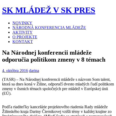
SK MLÁDEŽ V SK PRES
NOVINKY
NÁRODNÁ KONFERENCIA MLÁDEŽE
AKTIVITY
O PROJEKTE
KONTAKT
Na Národnej konferencii mládeže
odporučia politikom zmeny v 8 témach
4. októbra 2016
darina
(TASR) – Na Národnej konferencii mládeže s názvom Som talent,
ktorá sa dnes koná v Žiline, odporučí dvesto mladých ľudí politikom
zmeny v ôsmich témach spoločných pre mládež v Európskej únii
(EÚ).
Podľa riaditeľky kancelárie projektového riadenia Rady mládeže
Žilinského kraja Dariny Čiernikovej vzišli témy v každej krajine zo