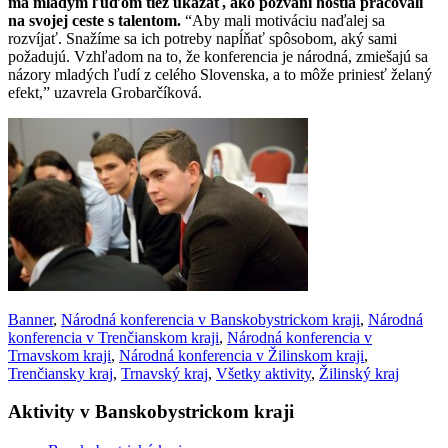
má mladým ľuďom tiež ukázať, ako pozvaní hostia pracovali
na svojej ceste s talentom.
“Aby mali motiváciu naďalej sa
rozvíjať. Snažíme sa ich potreby napĺňať spôsobom, aký sami
požadujú. Vzhľadom na to, že konferencia je národná, zmiešajú sa
názory mladých ľudí z celého Slovenska, a to môže priniesť želaný
efekt,” uzavrela Grobarčíková.
Banner
,
Národná konferencia v Banskobystrickom kraji
,
Národná
konferencia v Trenčianskom kraji
,
Národná konferencia v
Trnavskom kraji
,
Národná konferencia v Žilinskom kraji
,
Trenčiansky kraj
,
Trnavský kraj
,
Všetky aktivity
,
Žilinský kraj
Aktivity v Banskobystrickom kraji