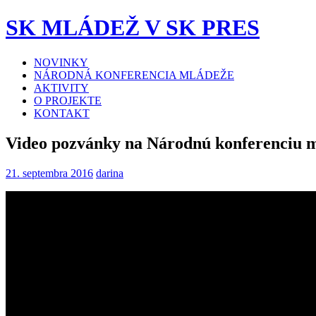
SK MLÁDEŽ V SK PRES
NOVINKY
NÁRODNÁ KONFERENCIA MLÁDEŽE
AKTIVITY
O PROJEKTE
KONTAKT
Video pozvánky na Národnú konferenciu 
21. septembra 2016
darina