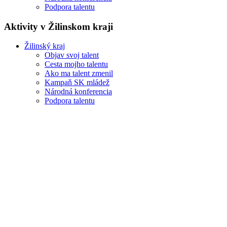
Podpora talentu
Aktivity v Žilinskom kraji
Žilinský kraj
Objav svoj talent
Cesta mojho talentu
Ako ma talent zmenil
Kampaň SK mládež
Národná konferencia
Podpora talentu