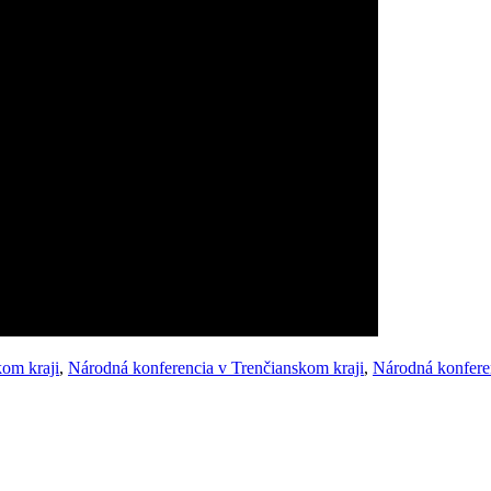
om kraji
,
Národná konferencia v Trenčianskom kraji
,
Národná konfere