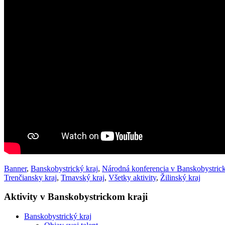
Banner
,
Banskobystrický kraj
,
Národná konferencia v Banskobystrick
Trenčiansky kraj
,
Trnavský kraj
,
Všetky aktivity
,
Žilinský kraj
Aktivity v Banskobystrickom kraji
Banskobystrický kraj