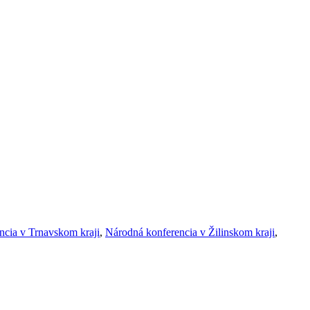
ncia v Trnavskom kraji
,
Národná konferencia v Žilinskom kraji
,